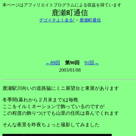
本ページはアフィリエイトプログラムによる収益を得ています
鹿瀬町通信
デゴイチよく走る!
>
鹿瀬町通信
←89回
第90回
91回→
2003/01/08
鹿瀬駅川向いの道路脇にミニ展望台と東屋があります
冬季間(暮れから２月末まで)は毎晩
ここをイルミネーションで飾っているのですが
この程度の飾りつけでも山里の住民は喜んでくれます
そんな夜景を昨夜ちょっと撮影してみました