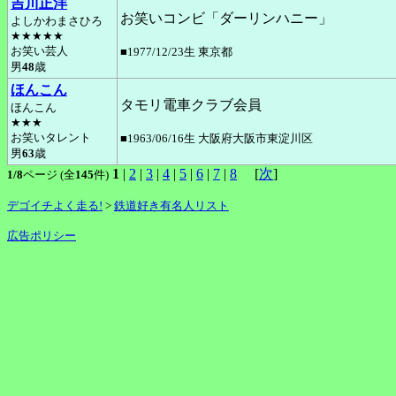
吉川正洋
お笑いコンビ「ダーリンハニー」
よしかわまさひろ
★★★★★
お笑い芸人
■1977/12/23生 東京都
男
48
歳
ほんこん
タモリ電車クラブ会員
ほんこん
★★★
お笑いタレント
■1963/06/16生 大阪府大阪市東淀川区
男
63
歳
1
|
2
|
3
|
4
|
5
|
6
|
7
|
8
[
次
]
1/8
ページ (全
145
件)
デゴイチよく走る!
>
鉄道好き有名人リスト
広告ポリシー