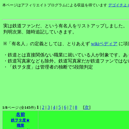
本ページはアフィリエイトプログラムによる収益を得ています
デゴイチよく
実は鉄道ファンだ、という有名人をリストアップしました。
判明次第、随時追記していきます。
※「有名人」の定義としては、とりあえず
wikiペディア
に項
・鉄道とは直接関係ない職業に就いている人が対象です。あ
・鉄道写真家なども除外。鉄道写真家だが鉄道ファンではな
・「鉄ヲタ度」は管理者の独断で5段階判定
1
|
2
|
3
|
4
|
5
|
6
|
7
|
8
[
次
]
1/8
ページ (全
145
件)
名前
鉄ヲタ度★
職業