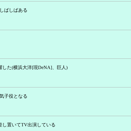
がしばしばある
した(横浜大洋[現DeNA]、巨人)
人気子役となる
差し置いてTV出演している