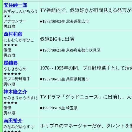
安住紳一郎
TV番組内で、鉄道好きが垣間見える発言
あずみしんいちろう
★★
アナウンサー
■1973/08/03生 北海道帯広市
男
53
歳
西村和彦
鉄道BIG4に出演
にしむらかずひこ
★★★★
俳優
■1966/08/21生 京都府京都市伏見区
男
59
歳
屋鋪要
1978～1995年の間、プロ野球選手として活躍
やしきかなめ
★★★★★
元プロ野球選手
■1959/06/11生 兵庫県川西市
男
67
歳
神木隆之介
TVドラマ「グッドニュース」に出演し、
かみきりゅうのすけ
★★★★
俳優
■1993/05/19生 埼玉県
男
33
歳
南田裕介
ホリプロのマネージャーだが、タレントを
みなみだゆうすけ
★★★★★