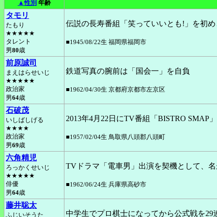
▲性別
年齢
タモリ
伝説の長寿番組「笑っていいとも!」を初
たもり
★★★★★
タレント
■1945/08/22生 福岡県福岡市
男
80
歳
前原誠司
鉄道写真の腕前は「国会一」を自負
まえはらせいじ
★★★★★
政治家
■1962/04/30生 京都府京都市左京区
男
64
歳
石破茂
2013年4月22日にTV番組「BISTRO
いしばしげる
★★★★
政治家
■1957/02/04生 鳥取県八頭郡八頭町
男
69
歳
六角精児
TVドラマ「電車男」出演を契機として、
ろっかくせいじ
★★★★★
俳優
■1962/06/24生 兵庫県高砂市
男
64
歳
藤井聡太
中学生でプロ棋士になってから公式戦を29
ふじいそうた