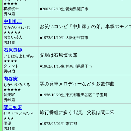
★★★★
将棋棋士
■2002/07/19生 愛知県瀬戸市
男
24
歳
中川礼二
お笑いコンビ「中川家」の弟。車掌のモノ
なかがわれいじ
★★★★★
お笑い芸人
■1972/01/19生 大阪府守口市
男
54
歳
石原良純
父親は石原慎太郎
いしはらよしずみ
★★★★
タレント
■1962/01/15生 神奈川県逗子市
男
64
歳
向谷実
駅の発車メロディーなどを多数作曲
むかいやみのる
★★★★★
音楽家
■1956/10/20生 東京都世田谷区二子玉川
男
69
歳
関口知宏
旅行番組に多く出演。父親は関口宏
せきぐちともひろ
★★★
俳優
■1972/07/01生 東京都
男
54
歳