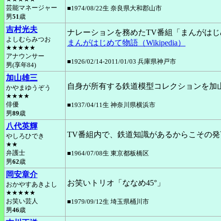
芸能マネージャー
■1974/08/22生 奈良県大和郡山市
男
51
歳
吉村光夫
ナレーションを務めたTV番組「まんがは
よしむらみつお
まんがはじめて物語（Wikipedia）
★★★★★
アナウンサー
■1926/02/14-2011/01/03 兵庫県神戸市
男(享年84)
加山雄三
自身が所有する鉄道模型コレクションを加
かやまゆうぞう
★★★★
俳優
■1937/04/11生 神奈川県横浜市
男
89
歳
八代英輝
TV番組内で、鉄道知識があるからこその
やしろひでき
★★
弁護士
■1964/07/08生 東京都板橋区
男
62
歳
岡安章介
お笑いトリオ「ななめ45°」
おかやすあきよし
★★★★★
お笑い芸人
■1979/09/12生 埼玉県桶川市
男
46
歳