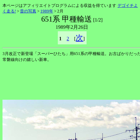
本ページはアフィリエイトプログラムによる収益を得ています
デゴイチよ
く走る!
>
昔の写真
>
1989年
> 2月
651系 甲種輸送
[1/2]
1989年2月26日
次
1
2
[
]
3月改正で新登場「スーパーひたち」用651系の甲種輸送。お古ばかりだっ
常磐線向けの嬉しい新車。