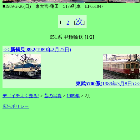
■1989-2-26(日) 東大宮-蓮田 5179列車 EF651047
次
1
2
[
]
651系 甲種輸送 [1/2]
<<
新鶴見'89.2
(1989年2月25日)
東武5700系
(1989年3月8日) >
デゴイチよく走る!
>
昔の写真
>
1989年
> 2月
広告ポリシー