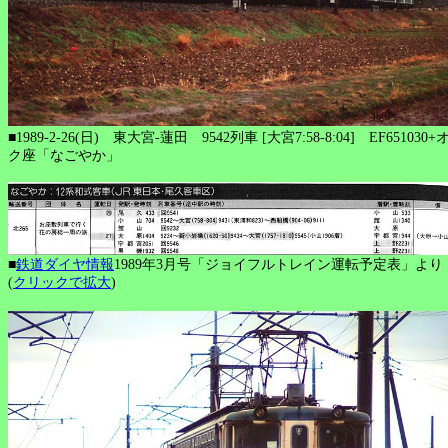
■1989-2-26(日) 東大宮-蓮田 9542列車 [大宮7:58-8:04] EF651030+
ク座「なごやか」
■
鉄道ダイヤ情報
1989年3月号「ジョイフルトレイン運転予定表」より
(
クリックで拡大
)