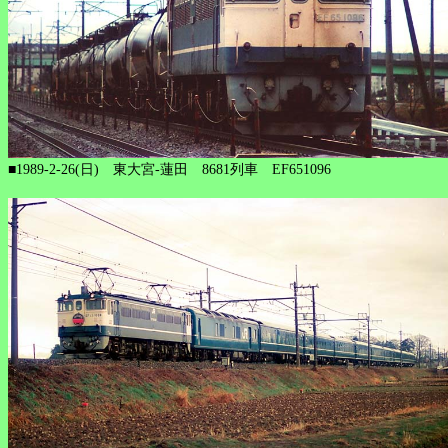
■1989-2-26(日) 東大宮-蓮田 8681列車 EF651096