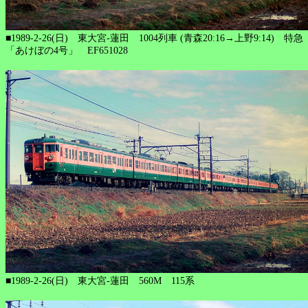
■1989-2-26(日) 東大宮-蓮田 1004列車 (青森20:16→上野9:14) 特急
「あけぼの4号」 EF651028
■1989-2-26(日) 東大宮-蓮田 560M 115系