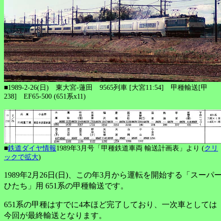
■1989-2-26(日) 東大宮-蓮田 9565列車 [大宮11:54] 甲種輸送[甲
238] EF65-500 (651系x11)
■
鉄道ダイヤ情報
1989年3月号「甲種鉄道車両 輸送計画表」より (
クリ
ックで拡大
)
1989年2月26日(日)、この年3月から運転を開始する「スーパ
ひたち」用 651系の甲種輸送です。
651系の甲種はすでに4本ほど完了しており、一次車としては
今回が最終輸送となります。