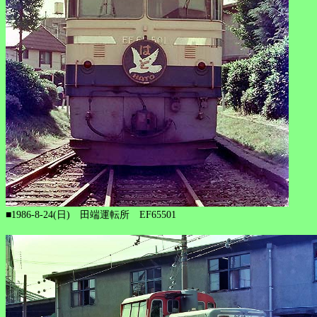
■1986-8-24(日) 田端運転所 EF65501