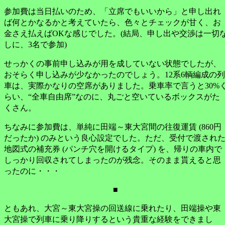
参加費は当日払いのため、「立席でもいいから」と申し出れ
ば何とかなるかと考えていたら、色々とチェックが甘く、お
金さえ払えばOKな感じでした。(結局、申し出や交渉は一切
しに、3名で参加)
せっかくの事前申し込みが用を成していない状態でしたが、
おそらく申し込みが少なかったのでしょう。12系6輌編成の列
車は、実際かなりの空席がありました。乗車率で言うと30%
らい、“全車自由席”なのに、丸ごと空いているボックスがた
くさん。
ちなみに参加費は、単純に田端～東大宮間の往復運賃 (860円
だったか) のみという良心設定でした。ただ、受付で渡され
地図式の補充券 (パンチ穴を開けるタイプ) を、帰りの車内で
しっかり回収されてしまったのが残念。そのまま貰えると思
ったのに・・・
■
ともあれ、大宮～東大宮操の回送線に乗れたり、田端操や東
大宮操で列車に乗り降りするという貴重な経験をできまし