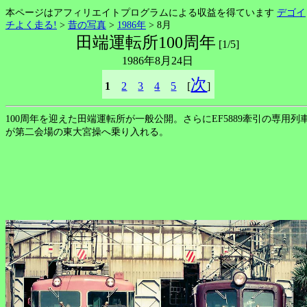
本ページはアフィリエイトプログラムによる収益を得ています
デゴイ
チよく走る!
>
昔の写真
>
1986年
> 8月
田端運転所100周年
[1/5]
1986年8月24日
次
1
2
3
4
5
[
]
100周年を迎えた田端運転所が一般公開。さらにEF5889牽引の専用列
が第二会場の東大宮操へ乗り入れる。