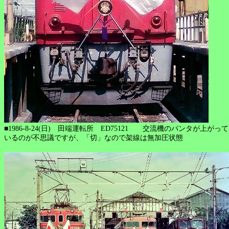
■1986-8-24(日) 田端運転所 ED75121 交流機のパンタが上がって
いるのが不思議ですが、「切」なので架線は無加圧状態