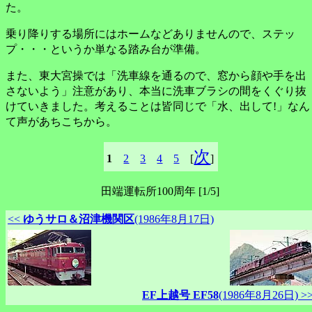
た。
乗り降りする場所にはホームなどありませんので、ステッ
プ・・・というか単なる踏み台が準備。
また、東大宮操では「洗車線を通るので、窓から顔や手を出
さないよう」注意があり、本当に洗車ブラシの間をくぐり抜
けていきました。考えることは皆同じで「水、出して!」なん
て声があちこちから。
次
1
2
3
4
5
[
]
田端運転所100周年 [1/5]
<<
ゆうサロ＆沼津機関区
(1986年8月17日)
EF上越号 EF58
(1986年8月26日) >