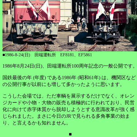
■1986-8-24(日) 田端運転所 EF8181、EF5861
1986年8月24日(日)、田端運転所100周年記念の一般公開です
国鉄最後の年 (年度) である1986年 (昭和61年) は、機関区など
の公開行事が以前にも増して多かったように思います。
こうした会場では、ただ車輌を展示するだけでなく、オレン
ジカードや小物・大物の販売も積極的に行われており、民営
化に向けて赤字体質から脱却しようとする意識改革が強く感
じられました。まさに今日のJRで見られる多角事業の始ま
り、と言えるかも知れません。
■