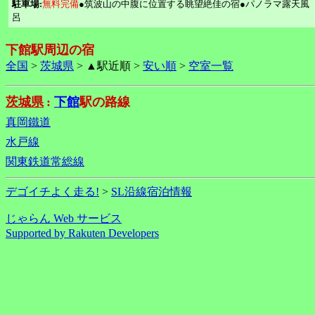
駐車場:
無料完備
●筑波山の中腹に位置する眺望絶佳の宿●パノラマ露天風
呂
下館駅周辺の宿
全国
>
茨城県
> ▲駅近順 >
安い順
>
空室一覧
茨城県
:
下館
駅の路線
真岡鐵道
水戸線
関東鉄道常総線
デゴイチよく走る!
>
SL沿線宿泊情報
じゃらん Web サービス
Supported by Rakuten Developers