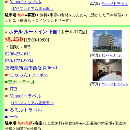
■
Yahoo!トラベル
(写真)
Yahoo!トラベル
↑LYPプレミアム還元率up
駐車場:
無料
●
客室IT:
無料●季節の食材をふんだんに活かした日本料理●コ
ンビニ・飲食店・コインランドリーすぐ
ホテル ルートイン 下館
[ホテル
127
室]
4.
8,450
¥
[15:00/10:00]
下館駅～車5
0296-23-1611
(写真)
じゃらんnet
050-1721-9094
茨城県筑西市西谷貝360-1
■
じゃらん
(
クーポン
)
■楽天トラベル
(写真)
Yahoo!トラベル
■
JTB
■
Yahoo!トラベル
↑LYPプレミアム還元率up
■
るるぶトラベル
■
一休
駐車場:
無料完備
●
客室IT:
全室無料●朝食無料●人工温泉の大浴場●国道50
号線と国道294号線沿