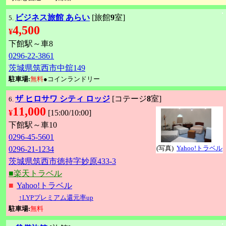
ビジネス旅館 あらい
[旅館
9
室]
5.
4,500
¥
下館駅～車8
0296-22-3861
茨城県筑西市中舘149
駐車場:
無料
●コインランドリー
ザ ヒロサワ シティ ロッジ
[コテージ
8
室]
6.
11,000
¥
[15:00/10:00]
下館駅～車10
0296-45-5601
(写真)
Yahoo!トラベル
0296-21-1234
茨城県筑西市徳持字妙原433-3
■楽天トラベル
■
Yahoo!トラベル
↑LYPプレミアム還元率up
駐車場:
無料