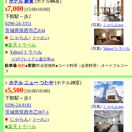
ホテル 新東
[ホテル
66
室]
2.
7,000
¥
[15:00/10:00]
下館駅～歩2
0296-24-3351
(写真)
じゃらんnet
茨城県筑西市乙834
■
じゃらん
(
クーポン
)
■楽天トラベル
(写真)
Yahoo!トラベル
■
Yahoo!トラベル
↑LYPプレミアム還元率up
駐車場:
無料
●
客室IT:
全室無料●コース料理（会席料理）,オードブルコー
ス
ホテル ニュー つたや
[ホテル
28
室]
3.
5,500
¥
[16:00/10:00]
下館駅～歩3
0296-24-8181
(写真)
じゃらんnet
茨城県筑西市乙907-1
■
じゃらん
(
クーポン
)
■楽天トラベル