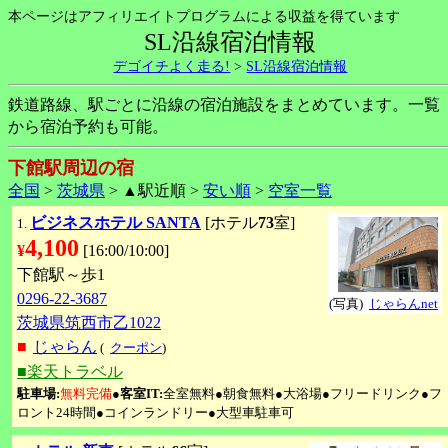
本ページはアフィリエイトプログラムによる収益を得ています
SL沿線宿泊情報
デゴイチよく走る!
>
SL沿線宿泊情報
鉄道路線、駅ごとに沿線の宿泊施設をまとめています。一覧
から宿泊予約も可能。
下館駅周辺の宿
全国
>
茨城県
> ▲駅近順 >
安い順
>
空室一覧
ビジネスホテル SANTA
[ホテル
73
室]
1.
4,100
¥
[16:00/10:00]
下館駅～歩1
0296-22-3687
(写真)
じゃらんnet
茨城県筑西市乙1022
■
じゃらん
(
クーポン
)
■楽天トラベル
駐車場:
無料完備
●
客室IT:
全室無料●朝食無料●大浴場●フリードリンク●フ
ロント24時間●コインランドリー●大型車駐車可