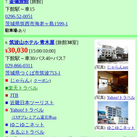
釜儀旅館
[旅館]
7.
下館駅～車15
0296-52-0051
茨城県筑西市海老ヶ島1599-1
駐車場:
あり
筑波山ホテル 青木屋
[旅館
38
室]
8.
30,030
¥
[15:00/10:00]
下館駅～車30/バス40+バス7
029-866-0311
(写真)
じゃらんnet
茨城県つくば市筑波753-1
■
じゃらん
(
クーポン
)
■楽天トラベル
■
JTB
(写真)
Yahoo!トラベル
■
近畿日本ツーリスト
■
Yahoo!トラベル
↑LYPプレミアム還元率up
■
ゆこゆこネット
(写真)
ゆこゆこネット
■
るるぶトラベル