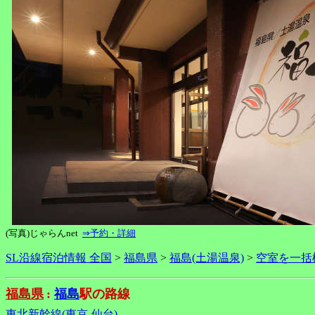
(写真)じゃらんnet
⇒予約・詳細
SL沿線宿泊情報 全国
>
福島県
>
福島(土湯温泉)
>
空室を一括
福島県
:
福島
駅の路線
東北新幹線(東京-仙台)