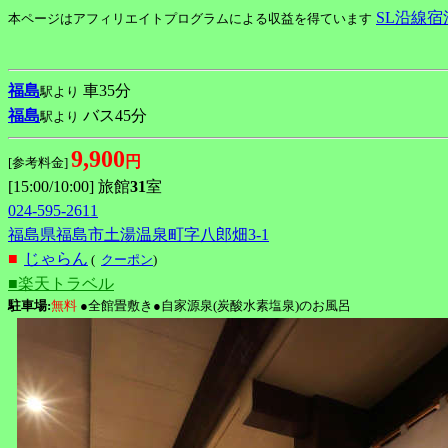
SL沿線宿
本ページはアフィリエイトプログラムによる収益を得ています
福島
車35分
駅より
福島
バス45分
駅より
9,900
円
[参考料金]
[15:00/10:00] 旅館
31
室
024-595-2611
福島県福島市土湯温泉町字八郎畑3-1
■
じゃらん
(
クーポン
)
■楽天トラベル
駐車場:
無料
●全館畳敷き●自家源泉(炭酸水素塩泉)のお風呂