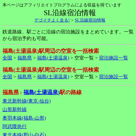
本ページはアフィリエイトプログラムによる収益を得ています
SL沿線宿泊情報
デゴイチよく走る!
>
SL沿線宿泊情報
鉄道路線、駅ごとに沿線の宿泊施設をまとめています。一覧
から宿泊予約も可能。
福島(土湯温泉)駅周辺の空室を一括検索
全国
>
福島県
>
福島(土湯温泉)
> 空室一覧 >
宿泊施設一覧
福島(土湯温泉)駅周辺の空室を一括検索
全国
>
福島県
>
福島(土湯温泉)
> 空室一覧 >
宿泊施設一覧
福島県
:
福島(土湯温泉)
駅の路線
東北新幹線(東京-仙台)
山形新幹線
奥羽本線(福島-山形)
阿武隈急行
東北本線(郡山-白石)