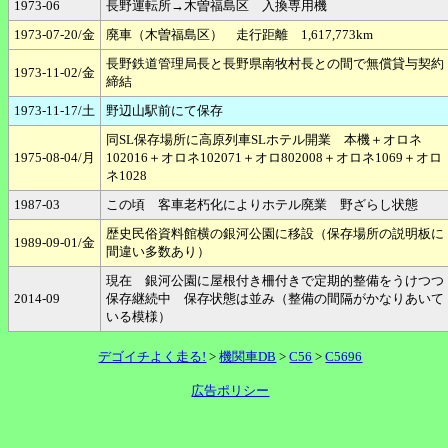
1973-06
長野運転所→木曽福島区 入換専用機
1973-07-20/金
廃車（木曽福島区） 走行距離 1,617,773km
長野鉄道管理局長と長野県南牧村長との間で無償貸与契約
1973-11-02/金
締結
1973-11-17/土
野辺山駅前にて保存
同SL保存場所に高原列車SLホテル開業 本機＋オロネ
1975-08-04/月
102016＋オロネ102071＋オロ802008＋オロネ1069＋オロ
ネ1028
1987-03
この頃 客車老朽化によりホテル廃業 野ざらし状態
歴史民俗資料館横の銀河公園に移設（保存場所の説明板に
1989-09-01/金
間違い多数あり）
現在 銀河公園に屋根付き柵付きで定期的整備をうけつつ
2014-09
保存継続中 保存状態は並み（整備の間隔がかなりあいて
いる模様）
デゴイチよく走る!
>
機関車DB
>
C56
>
C5696
広告ポリシー