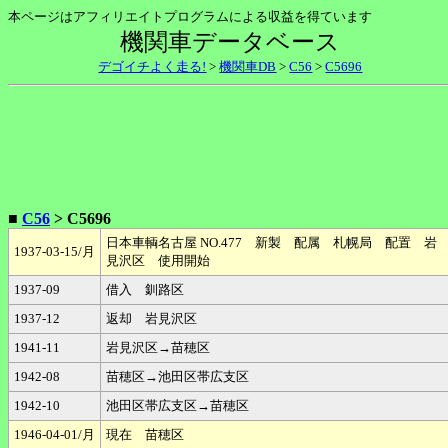
本ページはアフィリエイトプログラムによる収益を得ています
機関車データベース
デゴイチよく走る!
>
機関車DB
>
C56
>
C5696
■
C56
> C5696
日本車輌名古屋 NO.477 新製 配属 札幌局 配置 岩
1937-03-15/月
見沢区 使用開始
1937-09
借入 釧路区
1937-12
返却 岩見沢区
1941-11
岩見沢区→苗穂区
1942-08
苗穂区→池田区帯広支区
1942-10
池田区帯広支区→苗穂区
1946-04-01/月
現在 苗穂区