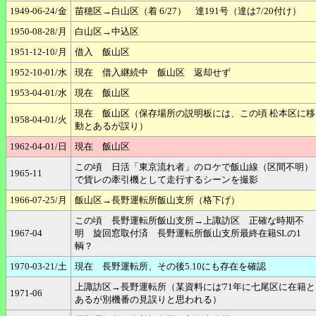
1949-06-24/金
苗穂区→白山区（着 6/27） 達191号（達は7/20付け）
1950-08-28/月
白山区→中込区
1951-12-10/月
借入 飯山区
1952-10-01/水
現在 借入継続中 飯山区 返却せず
1953-04-01/水
現在 飯山区
現在 飯山区（保存場所の説明板には、この頃 松本区に移
1958-04-01/火
動とあるが誤り）
1962-04-01/日
現在 飯山区
この頃 日活「東京流れ者」のロケで飯山線（区間不明）
1965-11
で貨レの牽引機として走行するシーンを撮影
1966-07-25/月
飯山区→長野運転所飯山支所（格下げ）
この頃 長野運転所飯山支所→上諏訪区 正確な時期不
1967-04
明 旋回窓取付済 長野運転所飯山支所最終在籍SLの1
輌？
1970-03-21/土
現在 長野運転所、その後5.10にも存在を確認
上諏訪区→長野運転所（某資料には'71年に七尾区に在籍と
1971-06
あるが別機番の見誤りと思われる）