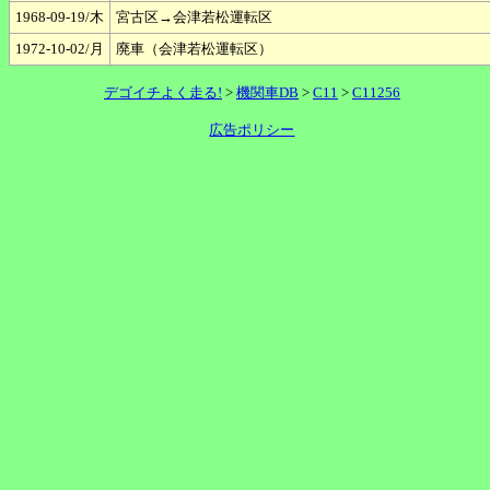
1968-09-19/木
宮古区→会津若松運転区
1972-10-02/月
廃車（会津若松運転区）
デゴイチよく走る!
>
機関車DB
>
C11
>
C11256
広告ポリシー