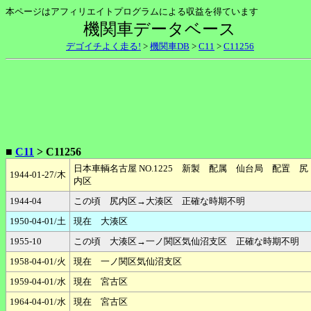
本ページはアフィリエイトプログラムによる収益を得ています
機関車データベース
デゴイチよく走る!
>
機関車DB
>
C11
>
C11256
■
C11
> C11256
日本車輌名古屋 NO.1225 新製 配属 仙台局 配置 尻
1944-01-27/木
内区
1944-04
この頃 尻内区→大湊区 正確な時期不明
1950-04-01/土
現在 大湊区
1955-10
この頃 大湊区→一ノ関区気仙沼支区 正確な時期不明
1958-04-01/火
現在 一ノ関区気仙沼支区
1959-04-01/水
現在 宮古区
1964-04-01/水
現在 宮古区