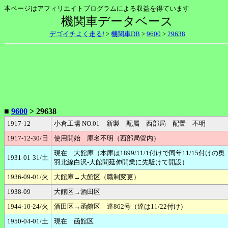
本ページはアフィリエイトプログラムによる収益を得ています
機関車データベース
デゴイチよく走る!
>
機関車DB
>
9600
>
29638
■
9600
> 29638
1917-12
小倉工場 NO.01 新製 配属 西部局 配置 不明
1917-12-30/日
使用開始 庫名不明（西部局管内）
現在 大館庫（本庫は1899/11/1付けで同年11/15付けの奥
1931-01-31/土
羽北線白沢-大館間延伸開業に先駈けて開設）
1936-09-01/火
大館庫→大館区（職制変更）
1938-09
大館区→酒田区
1944-10-24/火
酒田区→函館区 達862号（達は11/22付け）
1950-04-01/土
現在 函館区