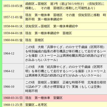
函館区→苗穂区 達3号（達は'56/1/6付け）（倶知安区に
1955-10-05/水
移動し、 その後 苗穂区に移動した可能性あり）
現在 第一種休車 苗穂区 その後 倶知安区に移動 時
1957-11-01/金
期不明 第一種休車継続中
1958-04-01/火
倶知安区→苗穂区 第一種休車継続中
1959-04-01/水
現在 第一種休車継続中 苗穂区
1960-04-01/金
現在 苗穂区
この頃 大映「兵隊やくざ」のロケで千歳線（区間不明）
を特別編成の臨客の牽引機及び単行機として走行するシー
1964-12
ンを撮影（ストーリー上は満洲哈爾浜周辺の鉄路のはずだ
がみみっちいスケール）
この頃 大映「続兵隊やくざ」のロケで千歳線（区間不
1964-12
明）を単行機として走行するシーンを撮影（ストーリー上
は満洲奉天周辺の鉄路のはずだがみみっちいスケール）
この頃 苗穂区→室蘭区 正確な時期不明 北海道仕様切
1966-10
り詰めデフ（長さが煙室端まで）実施（もしくは交換）
時期不明
1968-03-31/日
現在 第一種休車 室蘭区
1968-11-25/月
室蘭区→名寄区