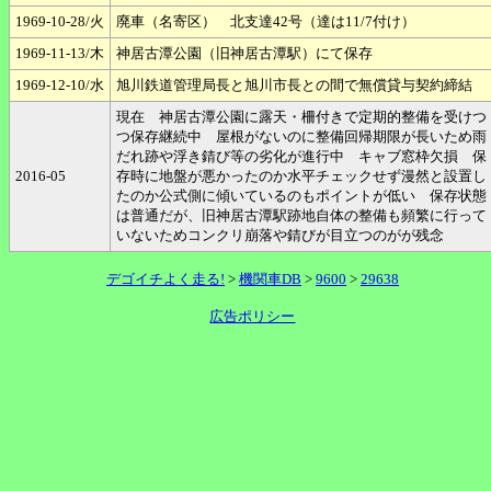
1969-10-28/火
廃車（名寄区） 北支達42号（達は11/7付け）
1969-11-13/木
神居古潭公園（旧神居古潭駅）にて保存
1969-12-10/水
旭川鉄道管理局長と旭川市長との間で無償貸与契約締結
現在 神居古潭公園に露天・柵付きで定期的整備を受けつ
つ保存継続中 屋根がないのに整備回帰期限が長いため雨
だれ跡や浮き錆び等の劣化が進行中 キャブ窓枠欠損 保
2016-05
存時に地盤が悪かったのか水平チェックせず漫然と設置し
たのか公式側に傾いているのもポイントが低い 保存状態
は普通だが、旧神居古潭駅跡地自体の整備も頻繁に行って
いないためコンクリ崩落や錆びが目立つのがが残念
デゴイチよく走る!
>
機関車DB
>
9600
>
29638
広告ポリシー