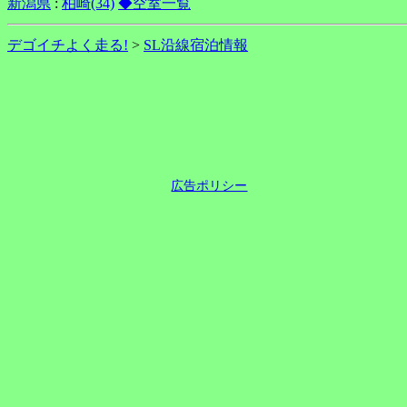
新潟県
:
柏崎(34)
◆空室一覧
デゴイチよく走る!
>
SL沿線宿泊情報
広告ポリシー