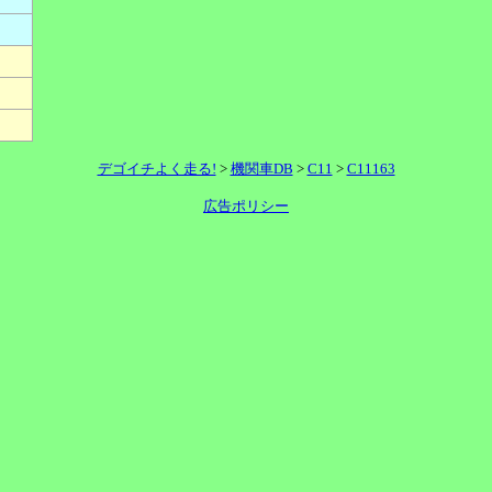
デゴイチよく走る!
>
機関車DB
>
C11
>
C11163
広告ポリシー