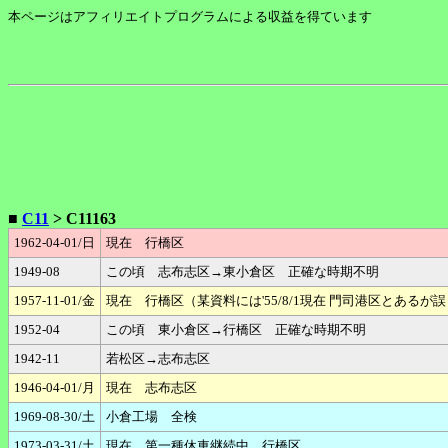
本ページはアフィリエイトプログラムによる収益を得ています
■
C11
> C11163
1962-04-01/日
現在 行橋区
1949-08
この頃 志布志区→東小倉区 正確な時期不明
1957-11-01/金
現在 行橋区（某資料には'55/8/1現在 門司港区とあるが
1952-04
この頃 東小倉区→行橋区 正確な時期不明
1942-11
若松区→志布志区
1946-04-01/月
現在 志布志区
1969-08-30/土
小倉工場 全検
1973-03-31/土
現在 第一種休車継続中 行橋区