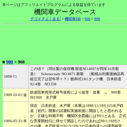
本ページはアフィリエイトプログラムによる収益を得ています
機関車データベース
デゴイチよく走る!
>
機関車DB
>
900
>
908
■
900
> 908
この頃？（同社製の保存機 製造NO.4807が同年10月製
造） Schenectady NO.4871 新製 （船積み到着後納品再
1898-11
組立完了は翌年早々？）飽和式1B1タンク機 日本鉄道
S2/4形 NO.558
鉄道院車両形式称号規程により改形・改番 → 900形
1909-10-01/金
NO.908 水戸庫
現在 日本鉄道 水戸庫（本庫は1888/11/3付けの水戸鉄
道（初代）開業の試運転実施前後に開設したと思われる
が、正確な時期不明 機関区全図鑑には'89/1とある 正式
1906-05-31/木
な営業開始日に併せて開設したのであれば'89/1/16付け
その後 水戸鉄道の'92/3/1付けの日本鉄道への譲渡移管、