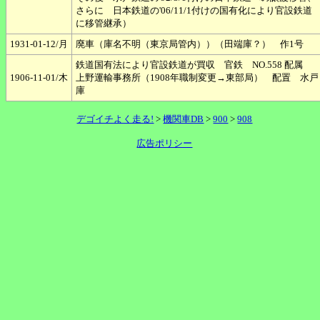
さらに 日本鉄道の'06/11/1付けの国有化により官設鉄道
に移管継承）
1931-01-12/月
廃車（庫名不明（東京局管内））（田端庫？） 作1号
鉄道国有法により官設鉄道が買収 官鉄 NO.558 配属
1906-11-01/木
上野運輸事務所（1908年職制変更→東部局） 配置 水戸
庫
デゴイチよく走る!
>
機関車DB
>
900
>
908
広告ポリシー